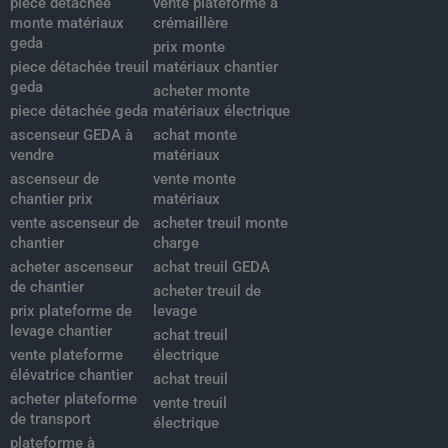
piece détachée
vente plateforme à
monte matériaux
crémaillère
geda
prix monte
piece détachée treuil
matériaux chantier
geda
acheter monte
piece détachée geda
matériaux électrique
ascenseur GEDA à
achat monte
vendre
matériaux
ascenseur de
vente monte
chantier prix
matériaux
vente ascenseur de
acheter treuil monte
chantier
charge
acheter ascenseur
achat treuil GEDA
de chantier
acheter treuil de
prix plateforme de
levage
levage chantier
achat treuil
vente plateforme
électrique
élévatrice chantier
achat treuil
acheter plateforme
vente treuil
de transport
électrique
plateforme à