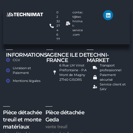
0
contac
2
t@tec
32
hnima
27
t-
4
service
6
.com
77
INFORMATIONS
AGENCE ILE DE
TECHNI-
FRANCE
MARKET
CGV
6 Rue LM Vinot
Transport
Livraison et
Préfontaine - P.A
professionnel
Paiement
Mont de Magny
Paiement
27140 GISORS
sécurisé
Mentions légales
Service client et
SAV
Pièce détachée
Pièce détachée
treuil et monte
Geda
matériaux
vente treuil